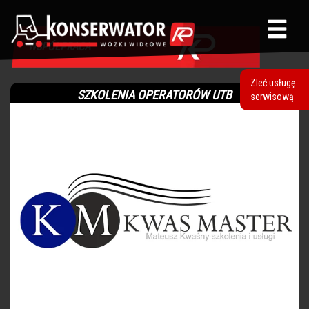
WSPÓŁPRACA
Zleć usługę
SZKOLENIA OPERATORÓW UTB
serwisową